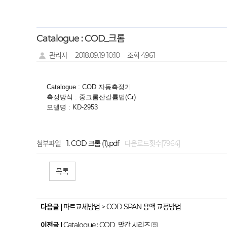
Catalogue : COD_크롬
관리자
2018.09.19 10:10
조회 4961
Catalogue : COD 자동측정기
측정방식 : 중크롬산칼륨법(Cr)
모델명 : KD-2953
첨부파일
COD 크롬 (1).pdf
다운로드횟수[7964]
목록
다음글 |
파트교체방법 > COD SPAN 용액 교정방법
이전글 |
Catalogue : COD_망간 시리즈